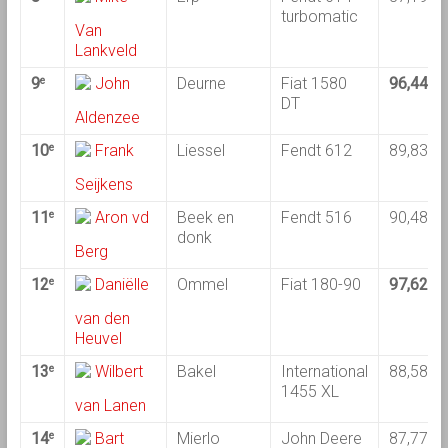
turbomatic
Van
Lankveld
9
John
Deurne
Fiat 1580
96,44
e
DT
Aldenzee
10
Frank
Liessel
Fendt 612
89,83
e
Seijkens
11
Aron vd
Beek en
Fendt 516
90,48
e
donk
Berg
12
Daniëlle
Ommel
Fiat 180-90
97,62
e
van den
Heuvel
13
Wilbert
Bakel
International
88,58
e
1455 XL
van Lanen
14
Bart
Mierlo
John Deere
87,77
e