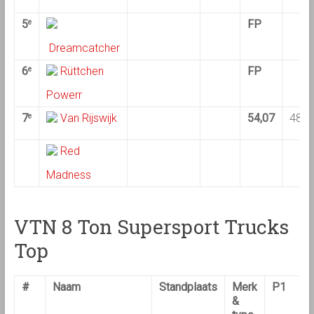
5
FP
e
Dreamcatcher
6
Rüttchen
FP
e
Powerr
7
Van Rijswijk
54,07
48,8
e
Red
Madness
VTN 8 Ton Supersport Trucks
Top
#
Naam
Standplaats
Merk
P1
&