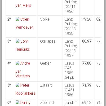
Bulldog
van Melis
D9511
1936
2
Coen
Volkel
Lanz
79,20
82,12
e
Bulldog
Verhoeven
D9506
1938
3
John
Odiliapeel
Lanz
80,97
77,57
e
Bulldog
Hendriks
D9506
1937
4
Andre
Geffen
Ursus
77,00
76,35
e
C45
van
1959
Vilsteren
54 pk
5
Peter
Zijtaart
Ursus
71,79
68,95
e
C 451
Rooijakkers
1956
6
Danny
Zeeland
Landini
69,13
71,35
e