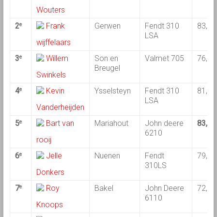
Wouters
2
Frank
Gerwen
Fendt 310
83,61
e
LSA
wijffelaars
3
Willem
Son en
Valmet 705
76,42
e
Breugel
Swinkels
4
Kevin
Ysselsteyn
Fendt 310
81,06
e
LSA
Vanderheijden
5
Bart van
Mariahout
John deere
83,89
e
6210
rooij
6
Jelle
Nuenen
Fendt
79,03
e
310LS
Donkers
7
Roy
Bakel
John Deere
72,44
e
6110
Knoops