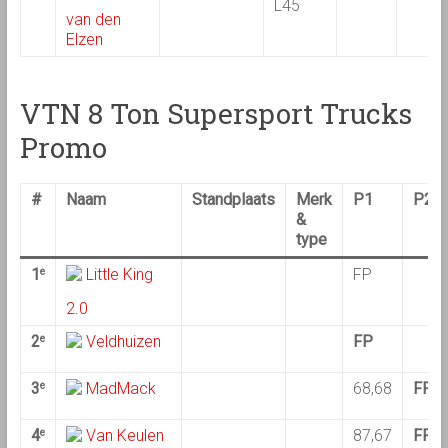
L45
van den
Elzen
VTN 8 Ton Supersport Trucks
Promo
#
Naam
Standplaats
Merk
P1
P2
&
type
1
Little King
FP
e
2.0
2
Veldhuizen
FP
e
3
MadMack
68,68
FP
e
4
Van Keulen
87,67
FP
e