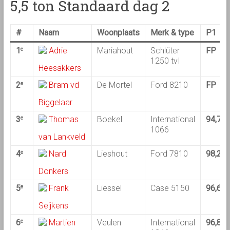
5,5 ton Standaard dag 2
#
Naam
Woonplaats
Merk & type
P1
1
Adrie
Mariahout
Schlüter
FP
e
1250 tvI
Heesakkers
2
Bram vd
De Mortel
Ford 8210
FP
e
Biggelaar
3
Thomas
Boekel
International
94,73
e
1066
van Lankveld
4
Nard
Lieshout
Ford 7810
98,20
e
Donkers
5
Frank
Liessel
Case 5150
96,64
e
Seijkens
6
Martien
Veulen
International
96,89
e