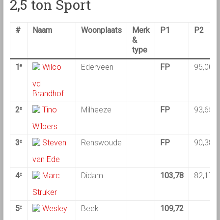
2,5 ton Sport
#
Naam
Woonplaats
Merk
P1
P2
&
type
1
Wilco
Ederveen
FP
95,00
e
vd
Brandhof
2
Tino
Milheeze
FP
93,65
e
Wilbers
3
Steven
Renswoude
FP
90,38
e
van Ede
4
Marc
Didam
103,78
82,17
e
Struker
5
Wesley
Beek
109,72
e