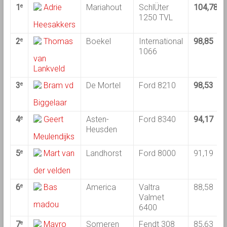
1
Adrie
Mariahout
SchlÜter
104,78
e
1250 TVL
Heesakkers
2
Thomas
Boekel
International
98,85
e
1066
van
Lankveld
3
Bram vd
De Mortel
Ford 8210
98,53
e
Biggelaar
4
Geert
Asten-
Ford 8340
94,17
e
Heusden
Meulendijks
5
Mart van
Landhorst
Ford 8000
91,19
e
der velden
6
Bas
America
Valtra
88,58
e
Valmet
madou
6400
7
Mayro
Someren
Fendt 308
85,63
e