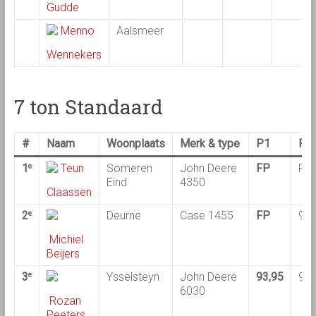
Gudde
Menno
Aalsmeer
Wennekers
7 ton Standaard
#
Naam
Woonplaats
Merk & type
P1
P2
1
Teun
Someren
John Deere
FP
FP
e
Eind
4350
Claassen
2
Deurne
Case 1455
FP
94,
e
Michiel
Beijers
3
Ysselsteyn
John Deere
93,95
93,
e
6030
Rozan
Peeters