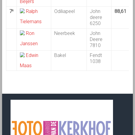
Beijers
7
Ralph
Odiliapeel
John
88,61
7
e
deere
Tielemans
6250
Ron
Neerbeek
John
Deere
Janssen
7810
Edwin
Bakel
Fendt
1038
Maas