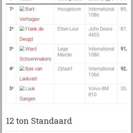
1
Bart
Hoogeloon
International
89,69
e
1086
Verhagen
2
Frank de
Etten-Leur
John Deere
87,28
e
4455
Deugd
3
Ward
Lage
International
91,91
e
Mierde
1086
Schoenmakers
4
Bas van
Zijtaart
International
92,29
e
1066
Lankvelt
5
Luuk
Volvo BM
33,44
e
810
Sangen
12 ton Standaard