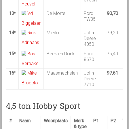
Heuvel
13
Vd
De Mortel
Ford
90,70
8
e
TW35
Biggelaar
14
Rick
Mierlo
John
79,20
8
e
Deere
Adriaans
4050
15
Bas
Beek en Donk
Ford
75,40
8
e
8670
Verbakel
16
Mike
Maasmechelen
John
97,61
e
Deere
Broeckx
7710
4,5 ton Hobby Sport
#
Naam
Woonplaats
Merk
P1
P2
Tot
& type