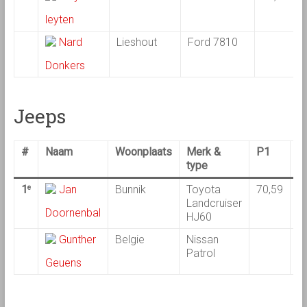
leyten
Nard
Lieshout
Ford 7810
Donkers
Jeeps
#
Naam
Woonplaats
Merk &
P1
P
type
1
Jan
Bunnik
Toyota
70,59
7
e
Landcruiser
Doornenbal
HJ60
Gunther
Belgie
Nissan
Patrol
Geuens