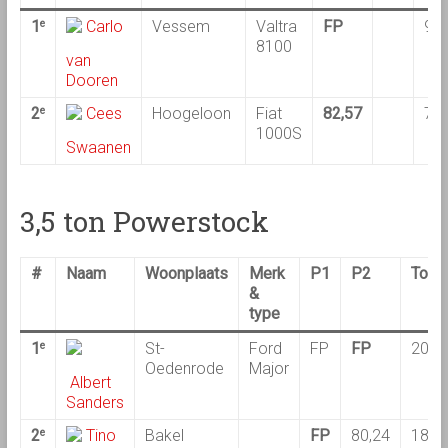
1
Carlo
Vessem
Valtra
FP
95,
e
8100
van
Dooren
2
Cees
Hoogeloon
Fiat
82,57
77,
e
1000S
Swaanen
3,5 ton Powerstock
#
Naam
Woonplaats
Merk
P1
P2
Totaa
&
type
1
St-
Ford
FP
FP
200,
e
Oedenrode
Major
Albert
Sanders
2
Tino
Bakel
FP
80,24
180,
e