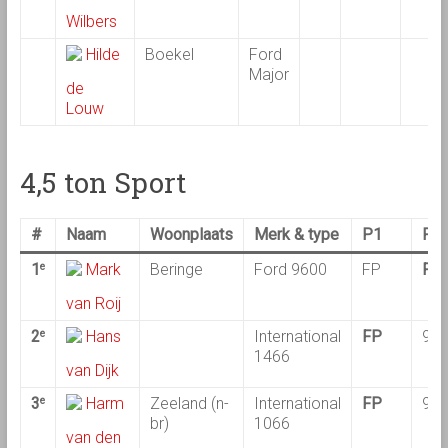
Wilbers
Hilde
Boekel
Ford
Major
de
Louw
4,5 ton Sport
#
Naam
Woonplaats
Merk & type
P1
P2
1
Mark
Beringe
Ford 9600
FP
FP
e
van Roij
2
Hans
International
FP
97,
e
1466
van Dijk
3
Harm
Zeeland (n-
International
FP
93,
e
br)
1066
van den