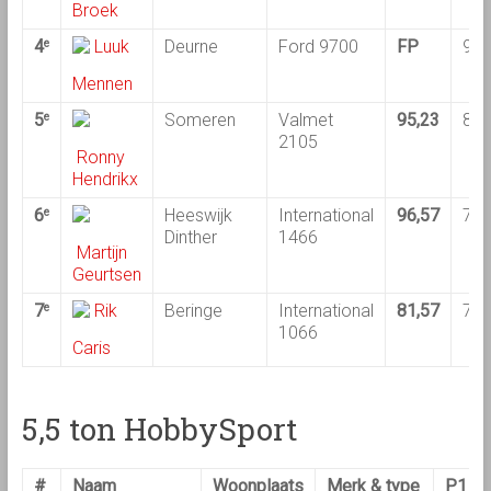
Broek
4
Luuk
Deurne
Ford 9700
FP
91,
e
Mennen
5
Someren
Valmet
95,23
88,
e
2105
Ronny
Hendrikx
6
Heeswijk
International
96,57
77,
e
Dinther
1466
Martijn
Geurtsen
7
Rik
Beringe
International
81,57
71,
e
1066
Caris
5,5 ton HobbySport
#
Naam
Woonplaats
Merk & type
P1