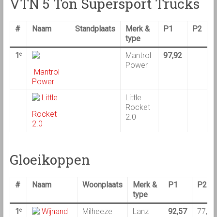
VTN 5 Ton Supersport Trucks
#
Naam
Standplaats
Merk &
P1
P2
type
1
Mantrol
97,92
e
Power
Mantrol
Power
Little
Little
Rocket
Rocket
2.0
2.0
Gloeikoppen
#
Naam
Woonplaats
Merk &
P1
P2
type
1
Wijnand
Milheeze
Lanz
92,57
77,41
e