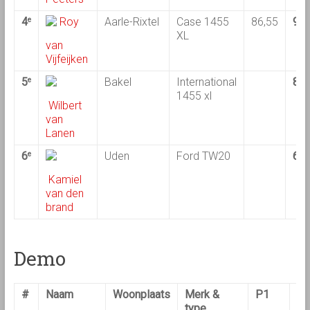
4
Roy
Aarle-Rixtel
Case 1455
86,55
91,
e
XL
van
Vijfeijken
5
Bakel
International
87,
e
1455 xl
Wilbert
van
Lanen
6
Uden
Ford TW20
65,
e
Kamiel
van den
brand
Demo
#
Naam
Woonplaats
Merk &
P1
P
type