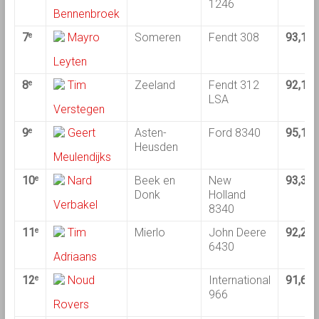
1246
Bennenbroek
7
Mayro
Someren
Fendt 308
93,10
e
Leyten
8
Tim
Zeeland
Fendt 312
92,14
e
LSA
Verstegen
9
Geert
Asten-
Ford 8340
95,14
e
Heusden
Meulendijks
10
Nard
Beek en
New
93,38
e
Donk
Holland
Verbakel
8340
11
Tim
Mierlo
John Deere
92,24
e
6430
Adriaans
12
Noud
International
91,68
e
966
Rovers