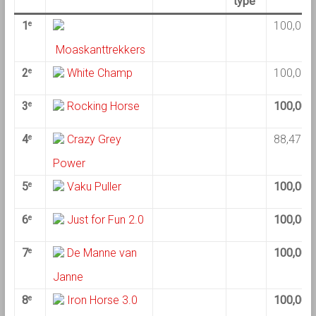
type
1
100,00
e
Moaskanttrekkers
2
White Champ
100,00
e
3
Rocking Horse
100,00
e
4
Crazy Grey
88,47
e
Power
5
Vaku Puller
100,00
e
6
Just for Fun 2.0
100,00
e
7
De Manne van
100,00
e
Janne
8
Iron Horse 3.0
100,00
e