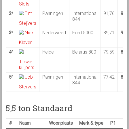
Slots
2
Tim
Panningen
International
91,76
91,
e
844
Steijvers
3
Nick
Nederweert
Ford 5000
89,71
93,
e
Klaver
4
Heide
Belarus 800
79,59
89,
e
Lowie
kuijpers
5
Job
Panningen
International
77,42
89,
e
844
Steijvers
5,5 ton Standaard
#
Naam
Woonplaats
Merk & type
P1