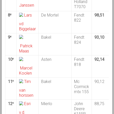
Holland
Janssen
T7070
8
Lars
De Mortel
Fendt
98,51
9
e
822
vd
Biggelaar
9
Bakel
Fendt
93,10
9
e
824
Patrick
Maas
10
Asten
Fendt
92,14
8
e
818
Marcel
Koolen
11
Tim
Bakel
Mc
90,12
9
e
Cormick
van
mtx 155
horssen
12
Esri
Mierlo
John
88,75
9
e
Deere
v.d.
6155R