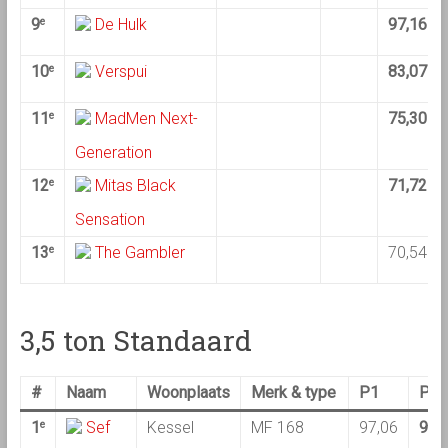
9
De Hulk
97,16
e
10
Verspui
83,07
e
11
MadMen Next-
75,30
e
Generation
12
Mitas Black
71,72
e
Sensation
13
The Gambler
70,54
e
3,5 ton Standaard
#
Naam
Woonplaats
Merk & type
P1
P2
1
Sef
Kessel
MF 168
97,06
98,
e