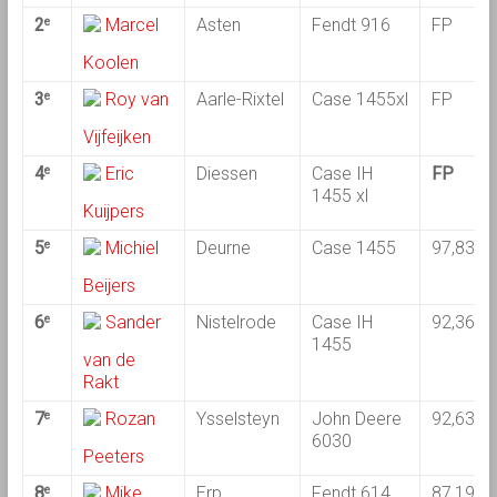
2
Marcel
Asten
Fendt 916
FP
e
Koolen
3
Roy van
Aarle-Rixtel
Case 1455xl
FP
e
Vijfeijken
4
Eric
Diessen
Case IH
FP
e
1455 xl
Kuijpers
5
Michiel
Deurne
Case 1455
97,83
e
Beijers
6
Sander
Nistelrode
Case IH
92,36
e
1455
van de
Rakt
7
Rozan
Ysselsteyn
John Deere
92,63
e
6030
Peeters
8
Mike
Erp
Fendt 614
87,19
e