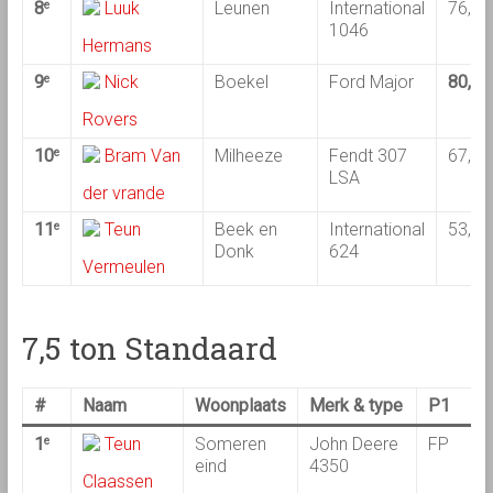
8
Luuk
Leunen
International
76,31
e
1046
Hermans
9
Nick
Boekel
Ford Major
80,41
e
Rovers
10
Bram Van
Milheeze
Fendt 307
67,47
e
LSA
der vrande
11
Teun
Beek en
International
53,76
e
Donk
624
Vermeulen
7,5 ton Standaard
#
Naam
Woonplaats
Merk & type
P1
1
Teun
Someren
John Deere
FP
e
eind
4350
Claassen