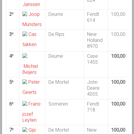
824
Janssen
2
Joop
Deurne
Fendt
100,00
1
e
614
Munsters
3
Cas
De Rips
New
100,00
1
e
Holland
takken
8970
4
Deurne
Case
100,00
1
e
1455
Michiel
Beijers
5
Peter
De Mortel
John
100,00
1
e
Deere
Geerts
4055
6
Frans-
Someren
Fendt
100,00
1
e
718
jozef
Leyten
7
Gijs
De Mortel
New
100,00
9
e