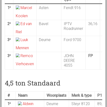
1
Marcel
Asten
Fendt 916
99
e
Koolen
2
Ed van
Bavel
IPTV
36,16
e
Roadrunner
Riel
3
Luuk
Deurne
Ford 9700
F
e
Mennen
3
Remco
JOHN
FP
e
DEERE
Verhoeven
4055
4,5 ton Standaard
#
Naam
Woonplaats
Merk & type
P1
1
Aldwin
Deurne
Steyr 8120
89,14
e