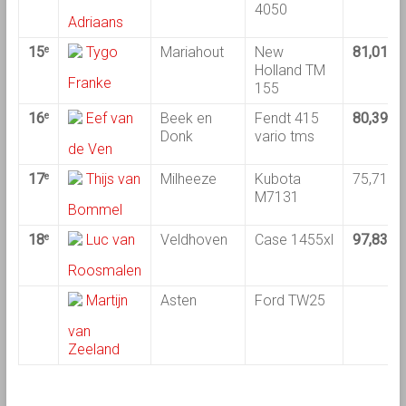
4050
Adriaans
15
Tygo
Mariahout
New
81,01
e
Holland TM
Franke
155
16
Eef van
Beek en
Fendt 415
80,39
e
Donk
vario tms
de Ven
17
Thijs van
Milheeze
Kubota
75,71
e
M7131
Bommel
18
Luc van
Veldhoven
Case 1455xl
97,83
e
Roosmalen
Martijn
Asten
Ford TW25
van
Zeeland