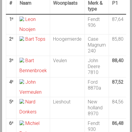
#
Naam
Woonplaats
Merk &
P1
type
1
Leon
Fendt
87,64
e
936
Nooijen
2
Bart Tops
Hoogemierde
Case
85,80
9
e
Magnum
240
3
Bart
Veulen
John
88,40
8
e
Deere
Bennenbroek
7810
4
John
Ford
87,52
8
e
8870a
Vermeulen
5
Nard
Lieshout
New
84,56
8
e
holland
Donkers
8970
6
Michiel
Fendt
86,48
7
e
930