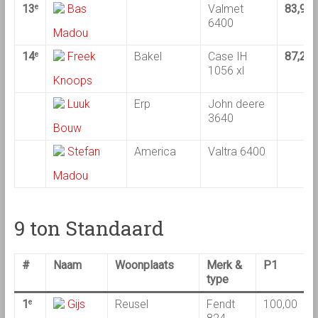
13
Bas
Valmet
83,98
e
6400
Madou
14
Freek
Bakel
Case IH
87,22
e
1056 xl
Knoops
Luuk
Erp
John deere
3640
Bouw
Stefan
America
Valtra 6400
Madou
9 ton Standaard
#
Naam
Woonplaats
Merk &
P1
type
1
Gijs
Reusel
Fendt
100,00
1
e