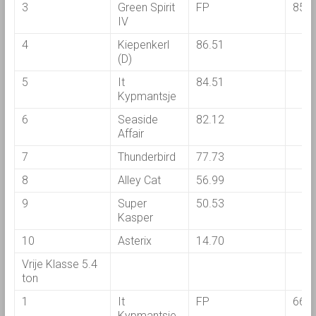
3
Green Spirit
FP
85.0
IV
4
Kiepenkerl
86.51
(D)
5
It
84.51
Kypmantsje
6
Seaside
82.12
Affair
7
Thunderbird
77.73
8
Alley Cat
56.99
9
Super
50.53
Kasper
10
Asterix
14.70
Vrije Klasse 5.4
ton
1
It
FP
66.6
Kypmantsje