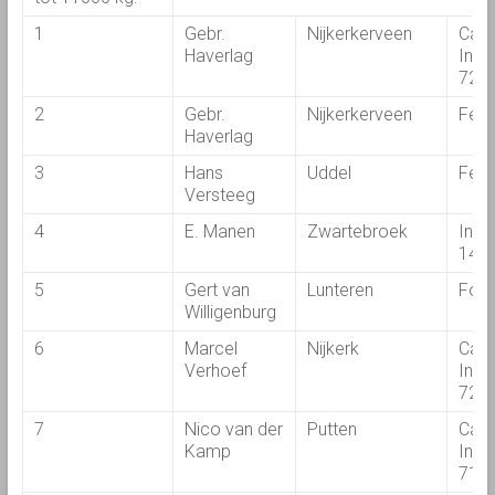
1
Gebr.
Nijkerkerveen
Cas
Haverlag
Inte
723
2
Gebr.
Nijkerkerveen
Fend
Haverlag
3
Hans
Uddel
Fend
Versteeg
4
E. Manen
Zwartebroek
Inte
1455
5
Gert van
Lunteren
Ford
Willigenburg
6
Marcel
Nijkerk
Cas
Verhoef
Inte
724
7
Nico van der
Putten
Cas
Kamp
Inte
713