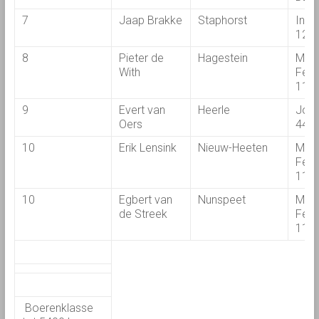
7
Jaap Brakke
Staphorst
Inte
124
8
Pieter de
Hagestein
Mas
With
Ferg
113
9
Evert van
Heerle
John
Oers
443
10
Erik Lensink
Nieuw-Heeten
Mas
Ferg
113
10
Egbert van
Nunspeet
Mas
de Streek
Ferg
110
Boerenklasse