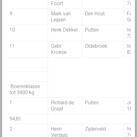
Foort
744
9
Mark van
Den Hout
For
Leijsen
Supe
10
Henk Dekker
Putten
Inte
724
11
Gebr.
Oldebroek
Inte
Kroese
824
Boerenklasse
tot 3400 kg:
1
Richard de
Putten
John
Graaf
164
94,81
2
Henri
Zijderveld
Inte
Versluis
745