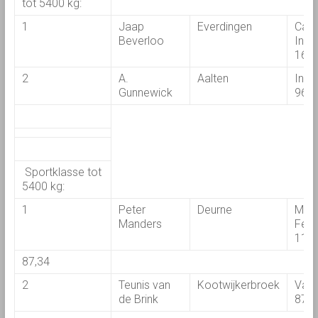
tot 5400 kg:
1
Jaap
Everdingen
Cas
Beverloo
Inte
169
2
A.
Aalten
Inte
Gunnewick
966
Sportklasse tot
5400 kg:
1
Peter
Deurne
Mas
Manders
Ferg
115
87,34
2
Teunis van
Kootwijkerbroek
Val
de Brink
875