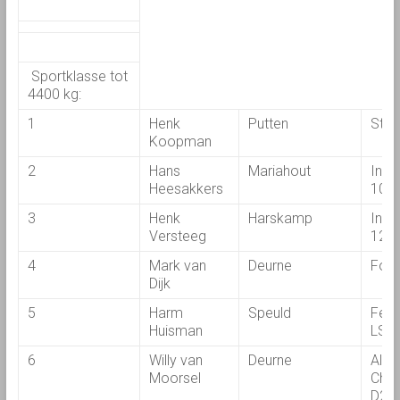
Sportklasse tot
4400 kg:
1
Henk
Putten
Stey
Koopman
2
Hans
Mariahout
Inte
Heesakkers
108
3
Henk
Harskamp
Inte
Versteeg
124
4
Mark van
Deurne
Ford
Dijk
5
Harm
Speuld
Fend
Huisman
LS
6
Willy van
Deurne
Allis-
Moorsel
Chal
D21