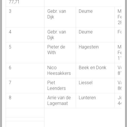
77,71
3
Gebr. van
Deurne
Mas
Dijk
Ferg
280
4
Gebr. van
Deurne
Ford
Dijk
5
Pieter de
Hagestein
Mas
With
Ferg
115
6
Nico
Beek en Donk
Vol
Heesakkers
810
7
Piet
Liessel
Val
Leenders
860
8
Arrie van de
Lunteren
John
Lagemaat
443