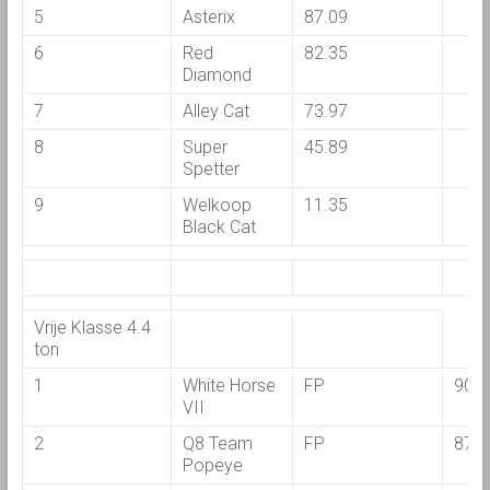
5
Asterix
87.09
6
Red
82.35
Diamond
7
Alley Cat
73.97
8
Super
45.89
Spetter
9
Welkoop
11.35
Black Cat
Vrije Klasse 4.4
ton
1
White Horse
FP
90.8
VII
2
Q8 Team
FP
87.3
Popeye