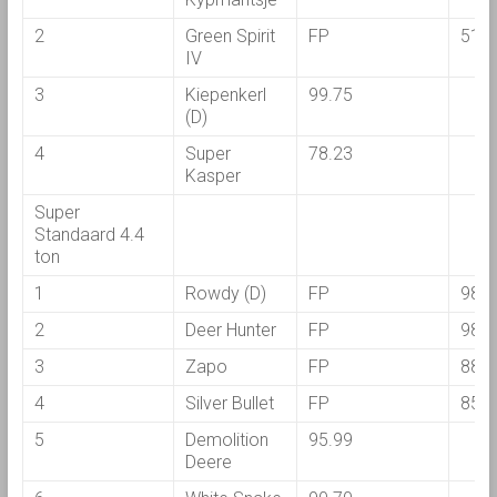
2
Green Spirit
FP
51.0
IV
3
Kiepenkerl
99.75
(D)
4
Super
78.23
Kasper
Super
Standaard 4.4
ton
1
Rowdy (D)
FP
98.9
2
Deer Hunter
FP
98.3
3
Zapo
FP
88.2
4
Silver Bullet
FP
85.1
5
Demolition
95.99
Deere