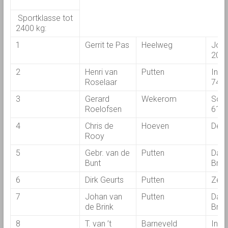
Sportklasse tot
2400 kg:
1
Gerrit te Pas
Heelweg
John
203
2
Henri van
Putten
Inte
Roselaar
744
3
Gerard
Wekerom
Som
Roelofsen
612
4
Chris de
Hoeven
Deut
Rooy
5
Gebr. van de
Putten
Davi
Bunt
Bro
6
Dirk Geurts
Putten
Zeto
7
Johan van
Putten
Davi
de Brink
Bro
8
T. van ’t
Barneveld
Inte