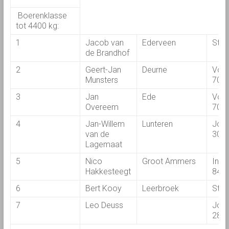
Boerenklasse
tot 4400 kg:
1
Jacob van
Ederveen
Stey
de Brandhof
2
Geert-Jan
Deurne
Vol
Munsters
700
3
Jan
Ede
Vol
Overeem
700
4
Jan-Willem
Lunteren
John
van de
304
Lagemaat
5
Nico
Groot Ammers
Inte
Hakkesteegt
844
6
Bert Kooy
Leerbroek
Stey
7
Leo Deuss
John
285