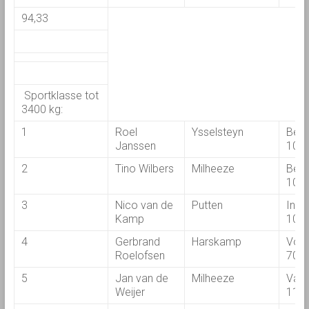
94,33
Sportklasse tot
3400 kg:
1
Roel
Ysselsteyn
Bela
Janssen
100
2
Tino Wilbers
Milheeze
Bela
100
3
Nico van de
Putten
Inte
Kamp
104
4
Gerbrand
Harskamp
Vol
Roelofsen
700
5
Jan van de
Milheeze
Val
Weijer
110