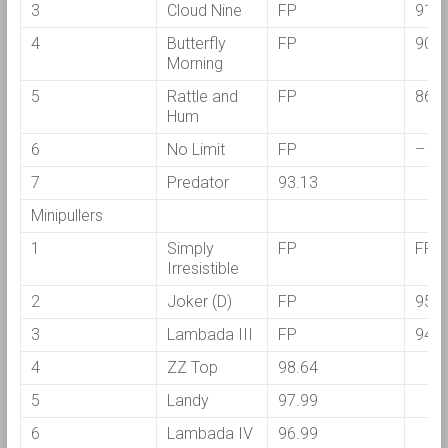
3
Cloud Nine
FP
91.6
4
Butterfly
FP
90.6
Morning
5
Rattle and
FP
86.6
Hum
6
No Limit
FP
–
7
Predator
93.13
Minipullers
1
Simply
FP
FP
Irresistible
2
Joker (D)
FP
95.3
3
Lambada III
FP
94.5
4
ZZ Top
98.64
5
Landy
97.99
6
Lambada IV
96.99