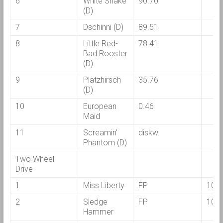
6
White Snake
90.70
(D)
7
Dschinni (D)
89.51
8
Little Red-
78.41
Bad Rooster
(D)
9
Platzhirsch
35.76
(D)
10
European
0.46
Maid
11
Screamin’
diskw.
Phantom (D)
Two Wheel
Drive
1
Miss Liberty
FP
107.
2
Sledge
FP
103.
Hammer