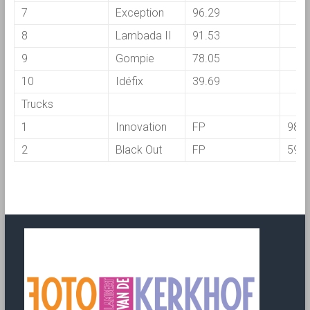
7
Exception
96.29
8
Lambada II
91.53
9
Gompie
78.05
10
Idéfix
39.69
Trucks
1
Innovation
FP
98.0
2
Black Out
FP
59.0