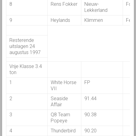
8
Rens Fokker
Nieuw-
Ford
Lekkerland
9
Heylands
Klimmen
Fend
Resterende
uitslagen 24
augustus 1997
Vrije Klasse 3.4
ton
1
White Horse
FP
VII
2
Seaside
91.44
Affair
3
Q8 Team
90.38
Popeye
4
Thunderbird
90.20