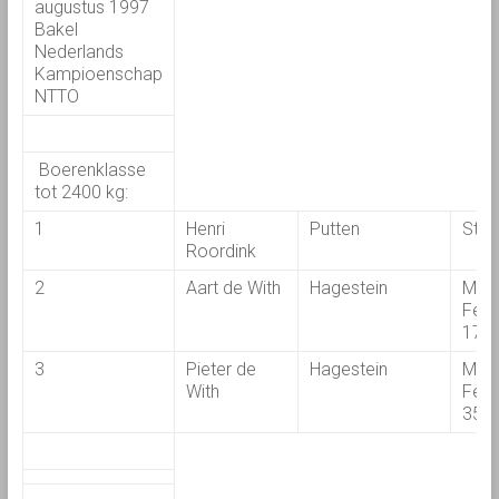
augustus 1997
Bakel
Nederlands
Kampioenschap
NTTO
Boerenklasse
tot 2400 kg:
1
Henri
Putten
Stey
Roordink
2
Aart de With
Hagestein
Mas
Ferg
178
3
Pieter de
Hagestein
Mas
With
Ferg
35