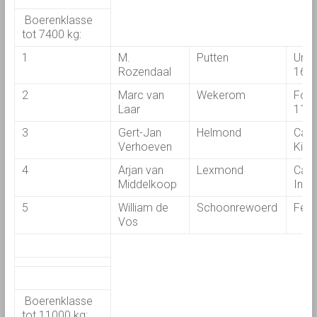
Boerenklasse
tot 7400 kg:
1
M.
Putten
Ursu
Rozendaal
160
2
Marc van
Wekerom
Ford
Laar
116
3
Gert-Jan
Helmond
Case
Verhoeven
King
4
Arjan van
Lexmond
Cas
Middelkoop
Inte
5
William de
Schoonrewoerd
Fend
Vos
Boerenklasse
tot 11000 kg: