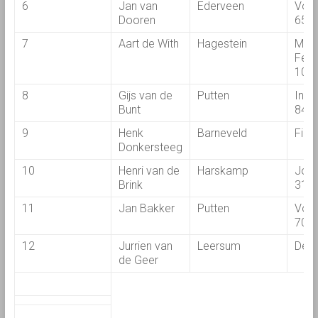
6
Jan van
Ederveen
Vol
Dooren
650
7
Aart de With
Hagestein
Mas
Ferg
108
8
Gijs van de
Putten
Inte
Bunt
844
9
Henk
Barneveld
Fiat
Donkersteeg
10
Henri van de
Harskamp
John
Brink
313
11
Jan Bakker
Putten
Vol
700
12
Jurrien van
Leersum
Deut
de Geer